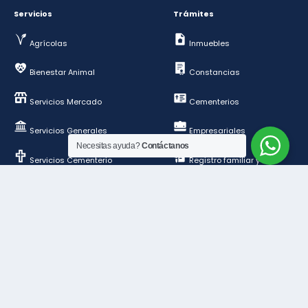
Servicios
Trámites
Agrícolas
Inmuebles
Bienestar Animal
Constancias
Servicios Mercado
Cementerios
Servicios Generales
Empresariales
Necesitas ayuda?
Contáctanos
Servicios Cementerio
Registro familiar y de
personas
Deportes y esparcimientos
Construcción y
ordenamiento público