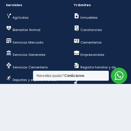
Servicios
Trámites
Agrícolas
Inmuebles
Bienestar Animal
Constancias
Servicios Mercado
Cementerios
Servicios Generales
Empresariales
Servicios Cementerio
Registro familiar y de
personas
Necesitas ayuda?
Contáctanos
Deportes y esparcimientos
Construcción y
ordenamiento público