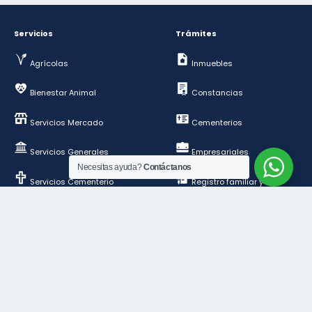
Servicios
Trámites
Agrícolas
Inmuebles
Bienestar Animal
Constancias
Servicios Mercado
Cementerios
Servicios Generales
Empresariales
Necesitas ayuda?
Contáctanos
Servicios Cementerio
Registro familiar y de
personas
Deportes y esparcimientos
Construcción y
ordenamiento público