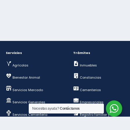
Servicios
Trámites
Agrícolas
Inmuebles
Bienestar Animal
Constancias
Servicios Mercado
Cementerios
Servicios Generales
Empresariales
Necesitas ayuda?
Contáctanos
Servicios Cementerio
Registro familiar y de
personas
Deportes y esparcimientos