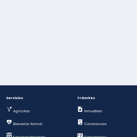
Servicios
Trámites
Agrícolas
Inmuebles
Bienestar Animal
Constancias
Servicios Mercado
Cementerios