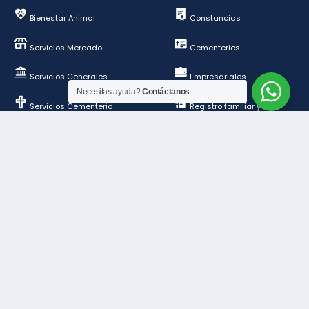
Bienestar Animal
Constancias
Servicios Mercado
Cementerios
Servicios Generales
Empresariales
Necesitas ayuda?
Contáctanos
Servicios Cementerio
Registro familiar y de
personas
Deportes y esparcimientos
Construcción y
ordenamiento público