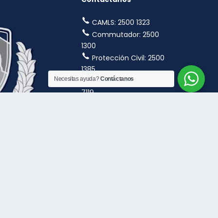
CAMLS: 2500 1323
Commutador: 2500
1300
Protección Civil: 2500
1385
Necesitas ayuda?
Contáctanos
WhatsApp CAMLS: 7919
7119
Ambulancia Municipal:
2500 1300
ervados