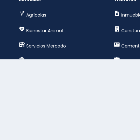
Agrícolas
Inmuebl
Bienestar Animal
Constan
Servicios Mercado
Cemente
Servicios Generales
Empresar
Servicios Cementerio
Registro
Deportes y esparcimientos
Constru
público
© 2026