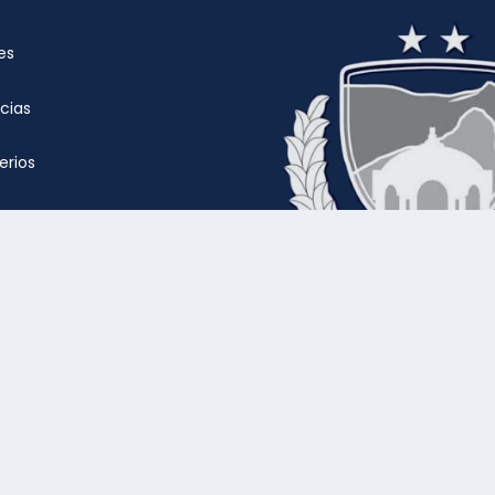
es
cias
rios
iales
 familiar y de personas
cción y ordenamiento
 Alcaldía de La Libertad Sur, El Salvador. Todos los Derechos Res
INNOVACION Y TECNOLOGÍA