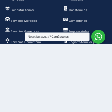
Bienestar Animal
Constancias
Servicios Mercado
Cementerios
Servicios Generales
Empresariales
Necesitas ayuda?
Contáctanos
Servicios Cementerio
Registro familiar y de
personas
Deportes y esparcimientos
Construcción y
ordenamiento público