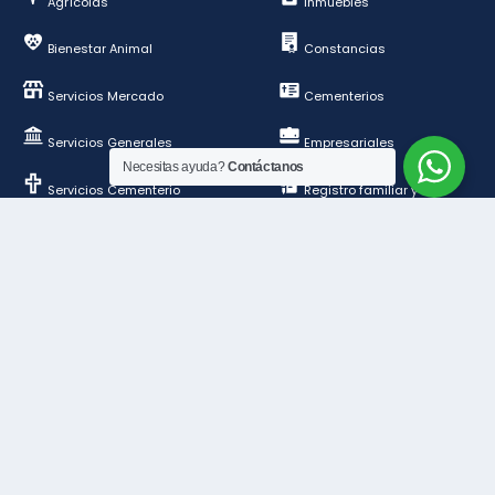
Agrícolas
Inmuebles
Bienestar Animal
Constancias
Servicios Mercado
Cementerios
Servicios Generales
Empresariales
Necesitas ayuda?
Contáctanos
Servicios Cementerio
Registro familiar y de
personas
Deportes y esparcimientos
Construcción y
ordenamiento público