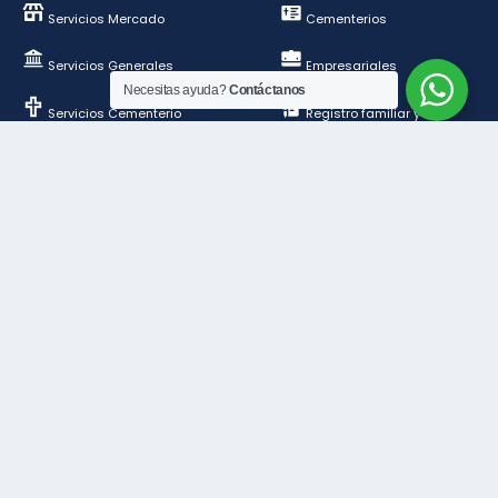
Servicios Mercado
Cementerios
Servicios Generales
Empresariales
Necesitas ayuda?
Contáctanos
Servicios Cementerio
Registro familiar y de
personas
Deportes y esparcimientos
Construcción y
ordenamiento público
Contáctanos