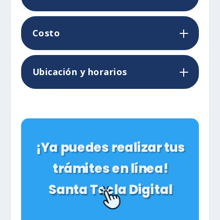
Costo
Ubicación y horarios
¡Ya puedes realizar tus
trámites en línea!
Santa Tecla Digital