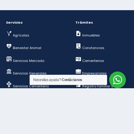
Servicios
Trámites
Agrícolas
Inmuebles
Bienestar Animal
Constancias
Servicios Mercado
Cementerios
Servicios Generales
Empresariales
Necesitas ayuda?
Contáctanos
Servicios Cementerio
Registro familiar y de
personas
Deportes y esparcimientos
Construcción y
ordenamiento público