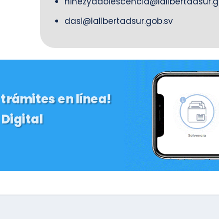
ninezyadolescencia@lalibertadsur.g
dasi@lalibertadsur.gob.sv
 trámites en línea!
Digital