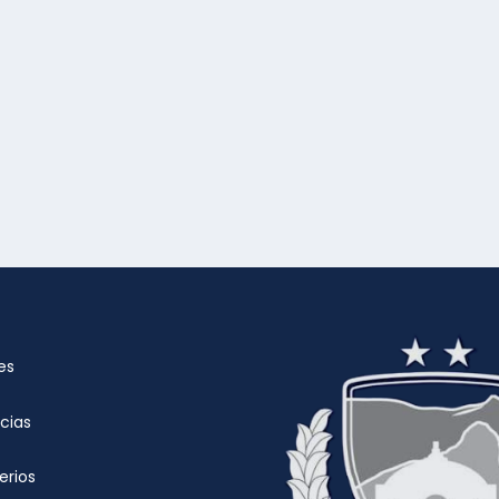
es
cias
rios