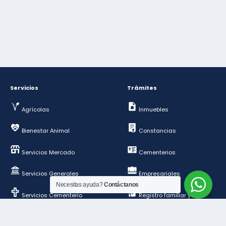
Servicios
Trámites
Agrícolas
Inmuebles
Bienestar Animal
Constancias
Servicios Mercado
Cementerios
Servicios Generales
Empresariales
Necesitas ayuda?
Contáctanos
Servicios Cementerio
Registro familiar y de
personas
Deportes y esparcimientos
Construcción y