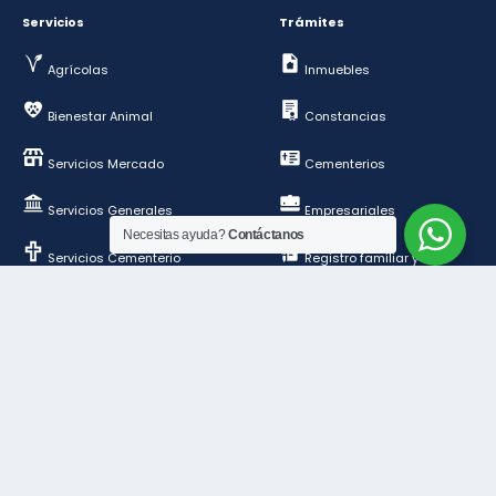
Servicios
Trámites
Agrícolas
Inmuebles
Bienestar Animal
Constancias
Servicios Mercado
Cementerios
Servicios Generales
Empresariales
Necesitas ayuda?
Contáctanos
Servicios Cementerio
Registro familiar y de
personas
Deportes y esparcimientos
Construcción y
ordenamiento público