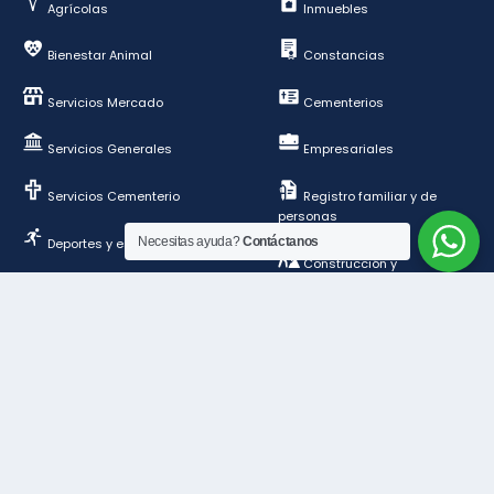
Agrícolas
Inmuebles
Bienestar Animal
Constancias
Servicios Mercado
Cementerios
Servicios Generales
Empresariales
Servicios Cementerio
Registro familiar y de
personas
Necesitas ayuda?
Contáctanos
Deportes y esparcimientos
Construcción y
ordenamiento público