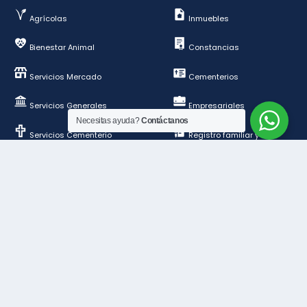
Agrícolas
Inmuebles
Bienestar Animal
Constancias
Servicios Mercado
Cementerios
Servicios Generales
Empresariales
Necesitas ayuda?
Contáctanos
Servicios Cementerio
Registro familiar y de
personas
Deportes y esparcimientos
Construcción y
ordenamiento público