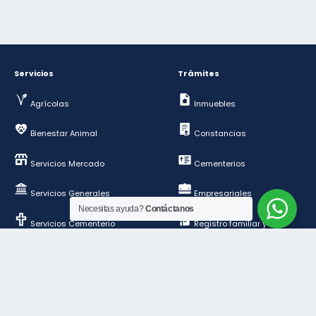
Servicios
Trámites
Agrícolas
Inmuebles
Bienestar Animal
Constancias
Servicios Mercado
Cementerios
Servicios Generales
Empresariales
Necesitas ayuda?
Contáctanos
Servicios Cementerio
Registro familiar y de
personas
Deportes y esparcimientos
Construcción y
ordenamiento público