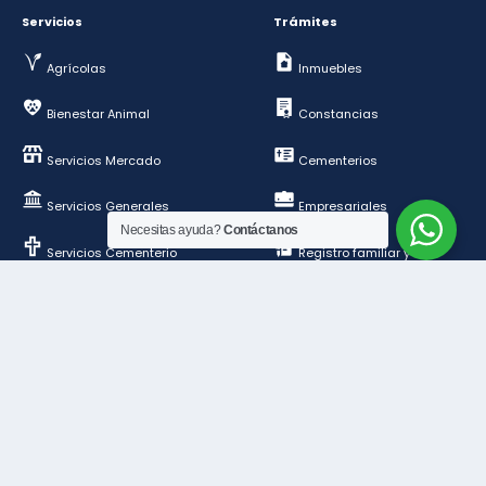
Servicios
Trámites
Agrícolas
Inmuebles
Bienestar Animal
Constancias
Servicios Mercado
Cementerios
Servicios Generales
Empresariales
Necesitas ayuda?
Contáctanos
Servicios Cementerio
Registro familiar y de
personas
Deportes y esparcimientos
Construcción y
ordenamiento público