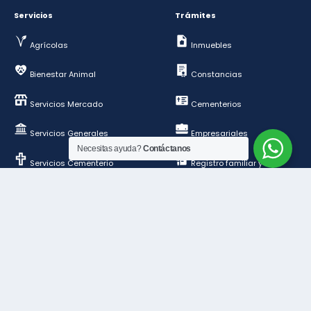
Servicios
Trámites
Agrícolas
Inmuebles
Bienestar Animal
Constancias
Servicios Mercado
Cementerios
Servicios Generales
Empresariales
Necesitas ayuda?
Contáctanos
Servicios Cementerio
Registro familiar y de
personas
Deportes y esparcimientos
Construcción y
ordenamiento público