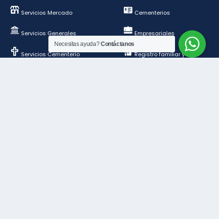
Servicios Mercado
Cementerios
Servicios Generales
Empresariales
Necesitas ayuda?
Contáctanos
Servicios Cementerio
Registro familiar y de
personas
Deportes y esparcimientos
Construcción y
ordenamiento público
Contáctanos