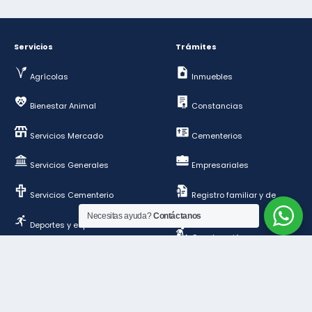
Servicios
Trámites
Agrícolas
Inmuebles
Bienestar Animal
Constancias
Servicios Mercado
Cementerios
Servicios Generales
Empresariales
Servicios Cementerio
Registro familiar y de
personas
Necesitas ayuda?
Contáctanos
Deportes y esparcimientos
Construcción y
ordenamiento público