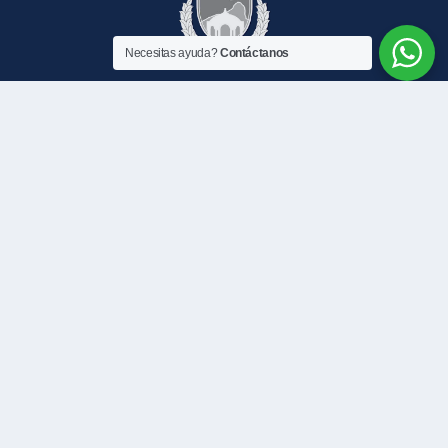
Necesitas ayuda?
Contáctanos
Contáctanos
CAMLS: 2500 1323
Commutador: 2500 1300
Protección Civil: 2500 1385
WhatsApp CAMLS: 7919 7119
Ambulancia Municipal: 2500 1300
© 2026 Alcaldía de La Libertad Sur, El Salvador. Todos los Derechos
Reservados