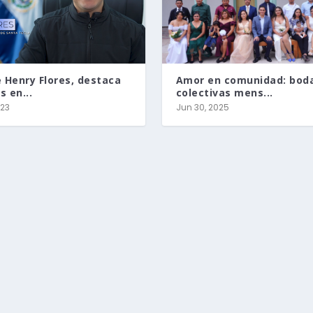
e Henry Flores, destaca
Amor en comunidad: bod
 en...
colectivas mens...
023
Jun 30, 2025