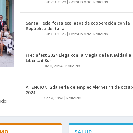
Jun 30, 2025
|
Comunidad
,
Noticias
Santa Tecla fortalece lazos de cooperación con la
República de Italia
Jun 30, 2025
|
Comunidad
,
Noticias
¡Teclafest 2024 Llega con la Magia de la Navidad a 
Libertad Sur!
Dic 3, 2024
|
Noticias
S
CTIVAS MENSUALES EN S...
A A COMISIONES COMUNA...
 COOPERACIÓN CON LA ...
IA DE LA NAVIDAD A...
IERNES 11 DE OCTUBR...
ÓN COMPETITIVA DE S...
THON BREAK BEAT COD...
AVANCES EN PROYECTOS...
LLA NAVIDEÑA Y FEST...
ATENCION: 2da Feria de empleo viernes 11 de octub
2024
Oct 9, 2024
|
Noticias
cada
SMO
SALUD