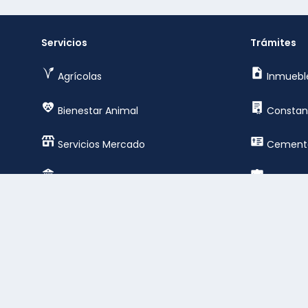
Servicios
Trámites
Agrícolas
Inmuebl
Bienestar Animal
Constan
Servicios Mercado
Cemente
Servicios Generales
Empresar
Servicios Cementerio
Registro
Deportes y esparcimientos
Constru
público