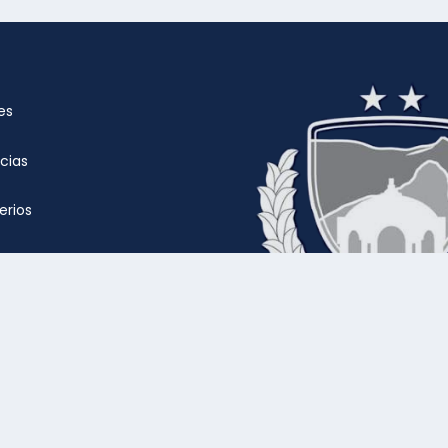
es
cias
rios
iales
 familiar y de personas
cción y ordenamiento